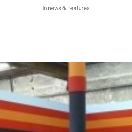
In
news & features