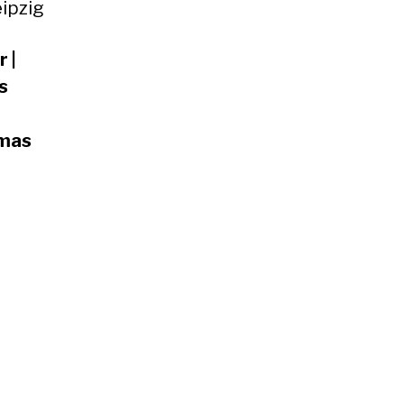
ipzig
 |
s
omas