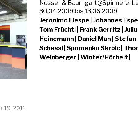
Nusser & Baumgart@Spinnerei Le
30.04.2009 bis 13.06.2009
Jeronimo Elespe | Johannes Esper
Tom Früchtl | Frank Gerritz | Juliu
Heinemann | Daniel Man | Stefan
Schessl | Spomenko Skrbic | Th
Weinberger | Winter/Hörbelt |
r 19, 2011