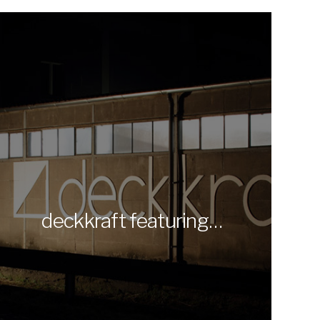
deckkraft featuring…