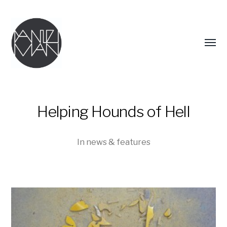
Menü
umsch
Helping Hounds of Hell
In
news & features
DANIEL
MAN