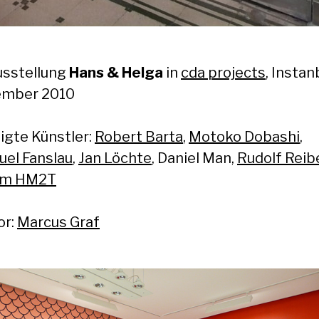
usstellung
Hans & Helga
in
cda projects
, Instan
ember 2010
ligte Künstler:
Robert Barta
,
Motoko Dobashi
,
el Fanslau
,
Jan Löchte
, Daniel Man,
Rudolf Reib
em HM2T
or:
Marcus Graf