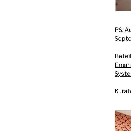
PS: A
Sept
Betei
Emanu
Syst
Kurat