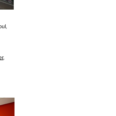
bul,
er
,