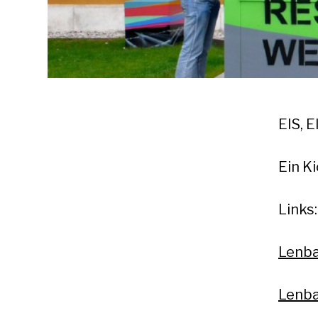
EIS, 
Ein K
Links:
Lenba
Lenba