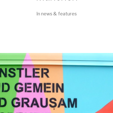
In
news & features