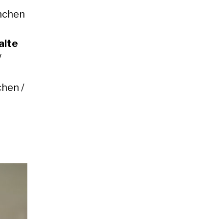
nchen
alte
/
hen /