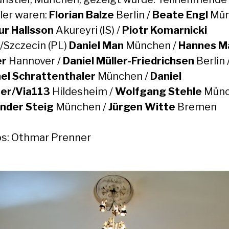
ler waren:
Florian Balze
Berlin /
Beate Engl
Mü
ur Hallsson
Akureyri (IS) /
Piotr Komarnicki
n/Szczecin (PL)
Daniel Man
München /
Hannes M
er
Hannover /
Daniel Müller-Friedrichsen
Berlin 
el Schrattenthaler
München /
Daniel
er/Via113
Hildesheim /
Wolfgang Stehle
Münc
nder Steig
München /
Jürgen Witte
Bremen
s: Othmar Prenner