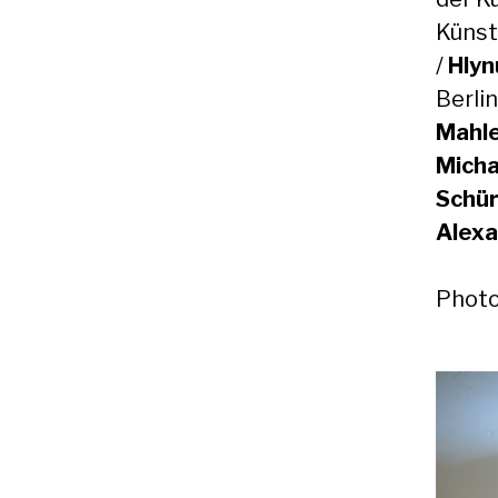
Künst
/
Hlyn
Berli
Mahl
Micha
Schür
Alexa
Photo