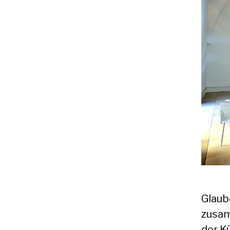
Glaub
zusam
der K