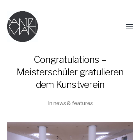
Menü
umsch
Congratulations –
Meisterschüler gratulieren
dem Kunstverein
In
news & features
DANIEL
MAN