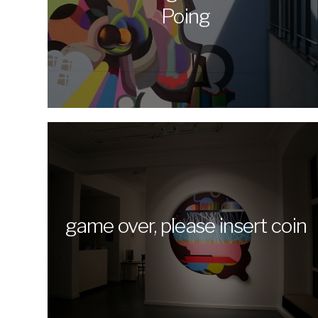
Poing
DANIEL
MAN
game over, please insert coin